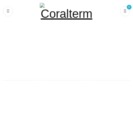
0
Home
›
Casa inteligentă
›
Somfy
›
Senzori
›
Senzor de luminozitate și temperatură Somfy Sunteis IO