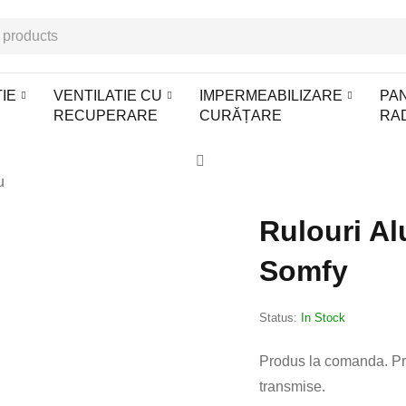
IE
VENTILATIE CU
IMPERMEABILIZARE
PA
RECUPERARE
CURĂȚARE
RA
Rulouri A
Somfy
Status:
In Stock
Produs la comanda. Pr
transmise.