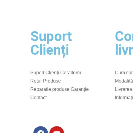
Suport
Co
Clienți
liv
Suport Clienți Coralterm
Cum com
Retur Produse
Modalită
Reparație produse Garanție
Livrarea
Contact
Informaț