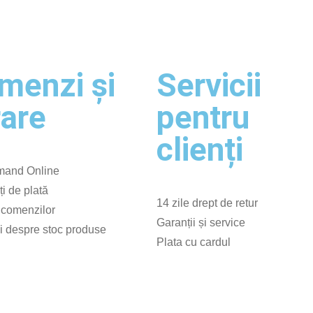
menzi și
Servicii
rare
pentru
clienți
and Online
ți de plată
14 zile drept de retur
 comenzilor
Garanții și service
ii despre stoc produse
Plata cu cardul