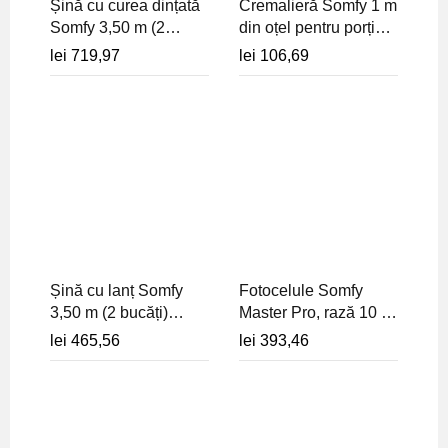
Șină cu curea dințată
Cremalieră Somfy 1 m
Somfy 3,50 m (2
din oțel pentru porți
bucăți) pentru
culisante grele (până
lei
719,97
lei
106,69
automatizări uși de
la 2000 kg) - 9011069
garaj Dexxo -
silențioasă - 9013818
Șină cu lanț Somfy
Fotocelule Somfy
3,50 m (2 bucăți)
Master Pro, rază 10 m
pentru automatizări
pentru automatizări
lei
465,56
lei
393,46
uși de garaj Dexxo -
porți și uși de garaj -
9013814
1841233