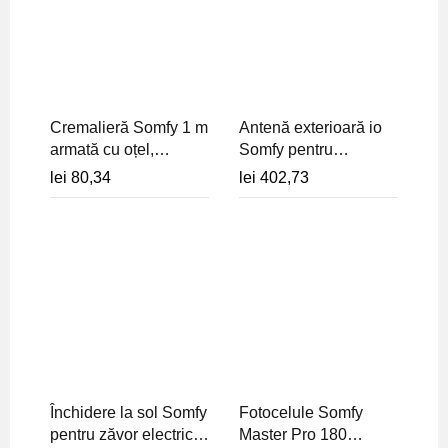
Cremalieră Somfy 1 m
Antenă exterioară io
armată cu oțel,
Somfy pentru
prindere inferioară
extindere rază radio
lei
80,34
lei
402,73
pentru automatizări
automatizări -
poartă culisantă Elixo
9013953
500 - 9011089
Închidere la sol Somfy
Fotocelule Somfy
pentru zăvor electric
Master Pro 180