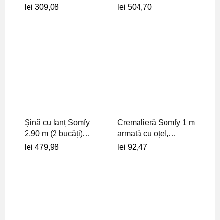
poartă batantă -
orientabile, rază 30 m,
lei
309,08
lei
504,70
9011074
unghi 180° pentru
automatizări porți -
1841216
Șină cu lanț Somfy
Cremalieră Somfy 1 m
2,90 m (2 bucăți)
armată cu oțel,
pentru automatizări
prindere superioară
lei
479,98
lei
92,47
uși de garaj Dexxo -
pentru automatizări
9013812
poartă culisantă Elixo
500 - 9011090