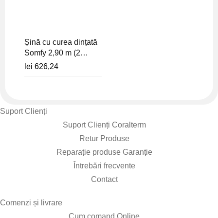
Șină cu curea dințată
Somfy 2,90 m (2
bucăți) pentru
lei
626,24
automatizări uși de
garaj Dexxo -
silențioasă - 9013816
Suport Clienți​
Suport Clienți Coralterm
Retur Produse
Reparație produse Garanție
Întrebări frecvente
Contact
Comenzi și livrare​
Cum comand Online