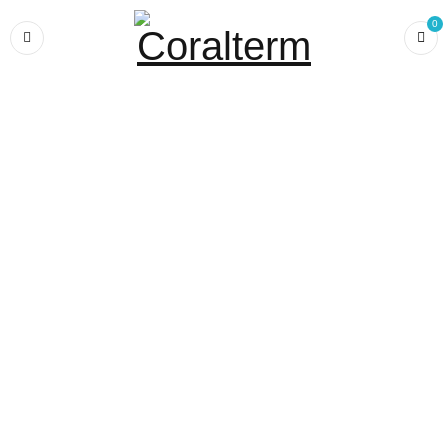
0
Home
›
SMART HOME
›
Somfy
Somfy