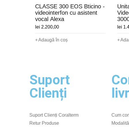
CLASSE 300 EOS Bticino -
Unit
videointerfon cu asistent
Vide
vocal Alexa
300
lei
2.200,00
lei
1.
Adaugă în coș
Ada
Suport
Co
Clienți
liv
Suport Clienți Coralterm
Cum com
Retur Produse
Modalită