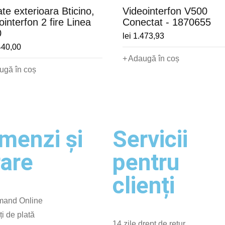
ate exterioara Bticino,
Videointerfon V500
ointerfon 2 fire Linea
Conectat - 1870655
0
lei
1.473,93
440,00
Adaugă în coș
ugă în coș
menzi și
Servicii
rare
pentru
clienți
and Online
ți de plată
14 zile drept de retur