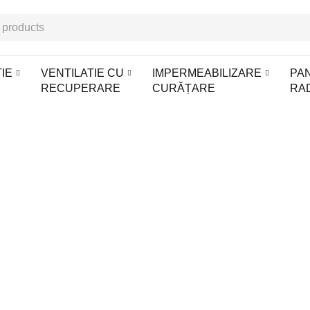
IE
VENTILATIE CU
IMPERMEABILIZARE
PA
RECUPERARE
CURĂȚARE
RA