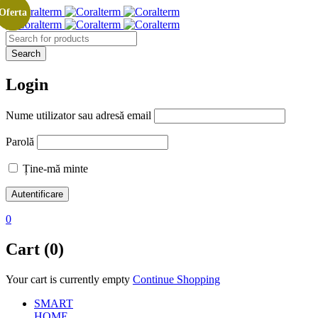
Oferta
Oferta
Login
Nume utilizator sau adresă email
Parolă
Ține-mă minte
0
Cart (0)
Your cart is currently empty
Continue Shopping
SMART
HOME