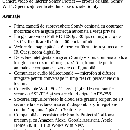
Cameră video de interior Somfy Protect — produs original Somfy,
Wi-Fi. Specificații verificate din surse oficiale Somfy.
Avantaje
Prima cameră de supraveghere Somfy echipată cu obturator
motorizat care asigură protecția automată a vieții private.
Înregistrare video Full HD 1080p / 30 fps cu unghi larg de
130° și focalizare fixă de la 60 cm la infinit.
Vedere de noapte până la 6 metri cu filtru infraroșu mecanic
IR-Cut și zoom digital 8x.
Detectare inteligentă a mișcării SomfyVision: combină analiza
imaginii cu senzor infraroșu, rază 5 m, imunitate pentru
animale de companie și zonare configurabilă.
Comunicare audio bidirecțională — microfon și difuzor
integrate pentru conversație în timp real cu persoanele din
locuință.
Conectivitate Wi-Fi 802.11 b/g/n (2,4 GHz) cu transfer
securizat SSL/TLS și stocare cloud criptată AES-256.
Stocarea clipurilor video în cloud este gratuită (clipuri de 10
secunde la detectarea mișcării); disponibilă și înregistrare
continuă opțională până la 30 de zile.
Compatibilă cu ecosistemele Somfy Protect și TaHoma,
precum și cu Amazon Alexa, Google Assistant, Apple
HomeKit, IFTTT și Works With Nest.