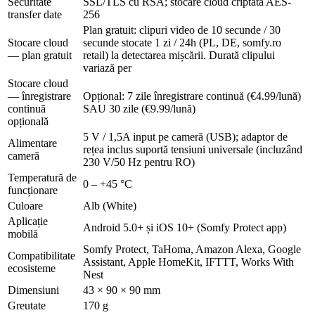
Securitate
SSL/TLS cu RSA; stocare cloud criptată AES-
transfer date
256
Plan gratuit: clipuri video de 10 secunde / 30
Stocare cloud
secunde stocate 1 zi / 24h (PL, DE, somfy.ro
— plan gratuit
retail) la detectarea mișcării. Durată clipului
variază per
Stocare cloud
— înregistrare
Opțional: 7 zile înregistrare continuă (€4.99/lună)
continuă
SAU 30 zile (€9.99/lună)
opțională
5 V / 1,5A input pe cameră (USB); adaptor de
Alimentare
rețea inclus suportă tensiuni universale (incluzând
cameră
230 V/50 Hz pentru RO)
Temperatură de
0 – +45 °C
funcționare
Culoare
Alb (White)
Aplicație
Android 5.0+ și iOS 10+ (Somfy Protect app)
mobilă
Somfy Protect, TaHoma, Amazon Alexa, Google
Compatibilitate
Assistant, Apple HomeKit, IFTTT, Works With
ecosisteme
Nest
Dimensiuni
43 × 90 × 90 mm
Greutate
170 g