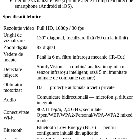
Permite vizualizare live și primire alerte în timp real direct pe
smartphone (Android și iOS).
Specificații tehnice
Rezoluție video
Full HD, 1080p / 30 fps
Unghi de
130° diagonal, focalizare fixă (60 cm la infinit)
vizualizare
Zoom digital
8x digital
Vedere de
Până la 6 m, filtru infraroșu mecanic (IR-Cut)
noapte
SomfyVision — combină analiza imaginii cu
Detectare
senzor infraroșu inteligent; rază 5 m; imunitate
mișcare
animale de companie (zonare)
Obturator
Da — protecție automată a vieții private
motorizat
Comunicare bidirecțională — microfon și difuzor
Audio
integrate
802.11 b/g/n, 2,4 GHz; securitate
Conectivitate
Open/WEP/WPA2-Personal/WPA-WPA2 mixed
Wi-Fi
mode
Bluetooth Low Energy (BLE) — pentru
Bluetooth
configurare inițială din aplicație