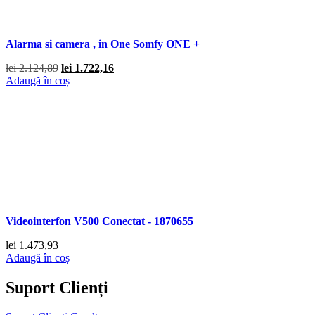
Alarma si camera , in One Somfy ONE +
Prețul
Prețul
lei
2.124,89
lei
1.722,16
inițial
curent
Adaugă în coș
a
este:
fost:
lei 1.722,16.
lei 2.124,89.
Videointerfon V500 Conectat - 1870655
lei
1.473,93
Adaugă în coș
Suport Clienți