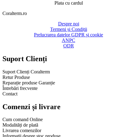
Plata cu cardul
Coralterm.ro​
Despre noi
Termeni și Condiții
Prelucrarea datelor GDPR și cookie
ANPC
ODR
Suport Clienți​
Suport Clienți Coralterm
Retur Produse
Reparație produse Garanție
Întrebări frecvente
Contact
Comenzi și livrare
Cum comand Online
Modalități de plată
Livrarea comenzilor
Informații despre stoc produse