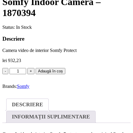
Somfy Indoor Camera –
1870394
Status:
In Stock
Descriere
Camera video de interior Somfy Protect
lei
932,23
Cantitate
Adaugă în coș
Camera
video
Brands:
de
Somfy
interior
Somfy
Indoor
DESCRIERE
Camera
-
INFORMAȚII SUPLIMENTARE
1870394