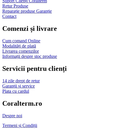
Suport Clienți Coralterm
Retur Produse
Reparație produse Garanție
Contact
Comenzi și livrare
Cum comand Online
Modalități de plată
Livrarea comenzilor
Informații despre stoc produse
Servicii pentru clienți
14 zile drept de retur
Garanții și service
Plata cu cardul
Coralterm.ro
Despre noi
Termeni și Condiții