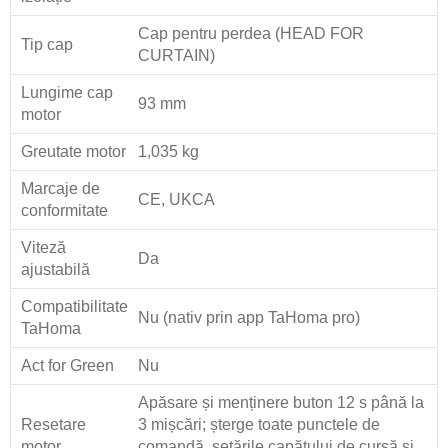
Cap pentru perdea (HEAD FOR
Tip cap
CURTAIN)
Lungime cap
93 mm
motor
Greutate motor
1,035 kg
Marcaje de
CE, UKCA
conformitate
Viteză
Da
ajustabilă
Compatibilitate
Nu (nativ prin app TaHoma pro)
TaHoma
Act for Green
Nu
Apăsare și menținere buton 12 s până la
Resetare
3 mișcări; șterge toate punctele de
motor
comandă, setările capătului de cursă și