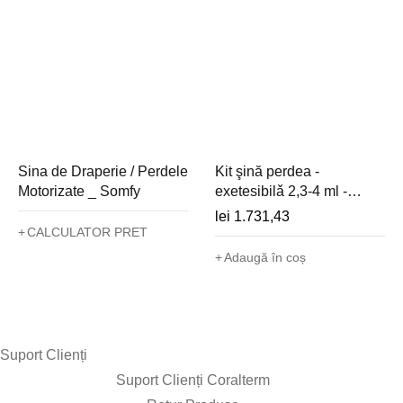
Sina de Draperie / Perdele
Kit şină perdea -
Motorizate _ Somfy
exetesibilǎ 2,3-4 ml -
1246244
lei
1.731,43
CALCULATOR PRET
Adaugă în coș
Suport Clienți​
Suport Clienți Coralterm