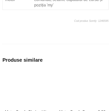
poziția 'my'
Cod produs Somfy: 1246595
Produse similare