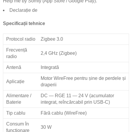
Help me by Somfy (App Store / Google Play).
Declarație de
Specificații tehnice
Protocol radio
Zigbee 3.0
Frecvență
2,4 GHz (Zigbee)
radio
Antenă
Integrată
Motor WireFree pentru șine de perdele și
Aplicație
draperii
Alimentare /
DC — RGE 11 — 24 V (acumulator
Baterie
integrat, reîncărcabil prin USB-C)
Tip cablu
Fără cablu (WireFree)
Consum în
30 W
funcționare