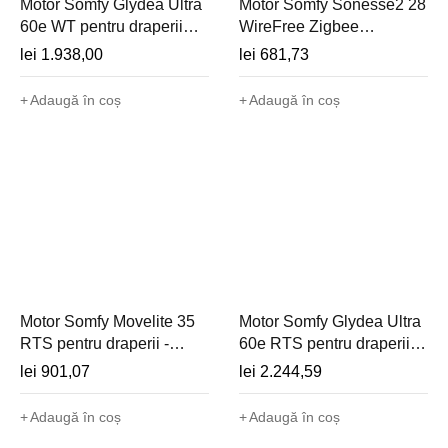
Motor Somfy Glydea Ultra
Motor Somfy Sonesse2 28
60e WT pentru draperii
WireFree Zigbee
grele (cablat) - 1240228
1,1Nm/20rpm 12V (fără
lei
1.938,00
lei
681,73
acumulator) - 1245946
Adaugă în coș
Adaugă în coș
Motor Somfy Movelite 35
Motor Somfy Glydea Ultra
RTS pentru draperii -
60e RTS pentru draperii
1003175
grele - 1240230
lei
901,07
lei
2.244,59
Adaugă în coș
Adaugă în coș