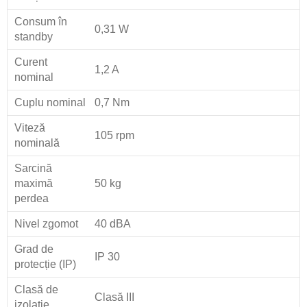
Consum în
0,31 W
standby
Curent
1,2 A
nominal
Cuplu nominal
0,7 Nm
Viteză
105 rpm
nominală
Sarcină
maximă
50 kg
perdea
Nivel zgomot
40 dBA
Grad de
IP 30
protecție (IP)
Clasă de
Clasă III
izolație