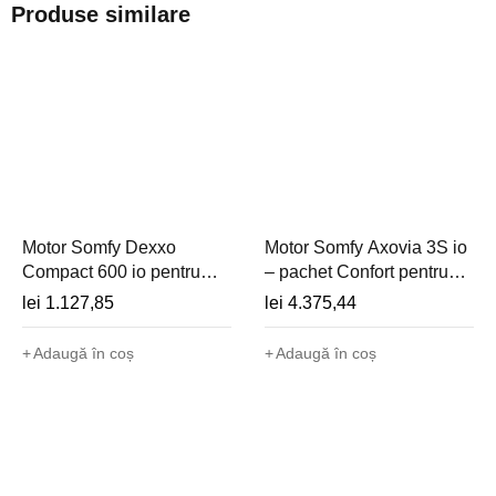
Produse similare
Motor Somfy Dexxo
Motor Somfy Axovia 3S io
Compact 600 io pentru
– pachet Confort pentru
ușă de garaj (1
poartă batantă - 1216596
lei
1.127,85
lei
4.375,44
telecomandă) - 1245541
Adaugă în coș
Adaugă în coș