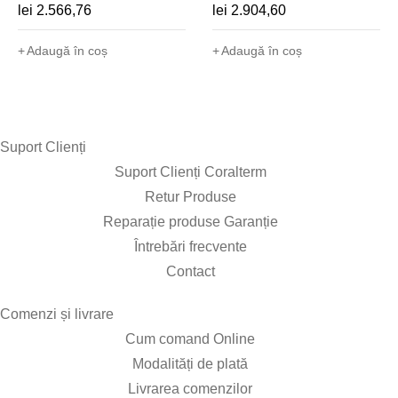
tactil 7", io-homecontrol,
pentru poartă culisantă -
lei
2.566,76
lei
2.904,60
alimentare priza) -
1216601
1870703
Adaugă în coș
Adaugă în coș
Suport Clienți​
Suport Clienți Coralterm
Retur Produse
Reparație produse Garanție
Întrebări frecvente
Contact
Comenzi și livrare​
Cum comand Online
Modalități de plată
Livrarea comenzilor