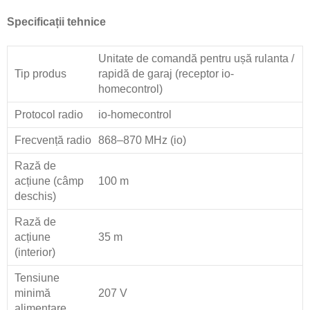
Specificații tehnice
Unitate de comandă pentru ușă rulanta /
Tip produs
rapidă de garaj (receptor io-
homecontrol)
Protocol radio
io-homecontrol
Frecvență radio
868–870 MHz (io)
Rază de
acțiune (câmp
100 m
deschis)
Rază de
acțiune
35 m
(interior)
Tensiune
minimă
207 V
alimentare