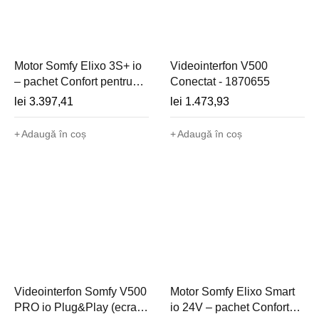
Motor Somfy Elixo 3S+ io
Videointerfon V500
– pachet Confort pentru
Conectat - 1870655
poartă culisantă - 1246488
lei
3.397,41
lei
1.473,93
Adaugă în coș
Adaugă în coș
Videointerfon Somfy V500
Motor Somfy Elixo Smart
PRO io Plug&Play (ecran
io 24V – pachet Confort