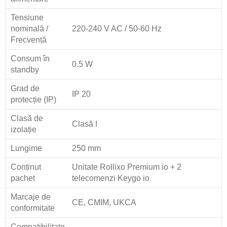
Tensiune
nominală /
220-240 V AC / 50-60 Hz
Frecvență
Consum în
0.5 W
standby
Grad de
IP 20
protecție (IP)
Clasă de
Clasă I
izolație
Lungime
250 mm
Conținut
Unitate Rollixo Premium io + 2
pachet
telecomenzi Keygo io
Marcaje de
CE, CMIM, UKCA
conformitate
Compatibilitate