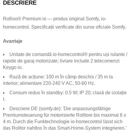
DESCRIERE
Rollixo® Premium io — produs original Somfy, io-
homecontrol. Specificații verificate din surse oficiale Somfy.
Avantaje
Unitate de comandă io-homecontrol® pentru uși rulante /
rapide de garaj motorizate; livrare include 2 telecomenzi
Keygo io.
Rază de acțiune: 100 m în câmp deschis / 35 m la
interior; alimentare 220-240 V AC, 50-60 Hz.
Consum redus în standby: 0.5 W; IP 20; clasă de izolație
I.
Descriere DE (somfy.de): 'Die anpassungsfähige
Premiumsteuerung für motorisierte Rolltore bis maximal 6 x
4 m. Durch die Funktechnologie io-homecontrol lässt sich
das Rolltor nahtlos în das Smart-Home-System integrieren.'