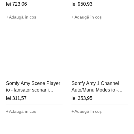
motorizate - 1805228
Pure cu rama (radio io,
lei
723,06
lei
950,93
rulouri/copertine/jaluzele) -
1811583
Adaugă în coș
Adaugă în coș
Somfy Amy Scene Player
Somfy Amy 1 Channel
io - lansator scenarii
Auto/Manu Modes io -
TaHoma cu senzor
telecomanda perete 1
lei
311,57
lei
353,95
temperatura, cu rama
canal cu 4 moduri
patrata - 1871067
Auto/Manual si senzor
Adaugă în coș
Adaugă în coș
temperatura, cu rama -
1871084