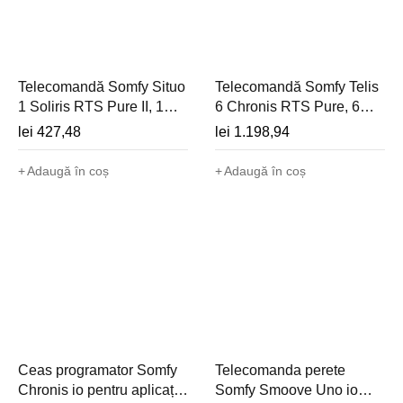
Telecomandă Somfy Situo
Telecomandă Somfy Telis
1 Soliris RTS Pure II, 1
6 Chronis RTS Pure, 6
canal cu funcție soare -
canale cu programator -
lei
427,48
lei
1.198,94
1870435
1805215
Adaugă în coș
Adaugă în coș
Ceas programator Somfy
Telecomanda perete
Chronis io pentru aplicații
Somfy Smoove Uno io