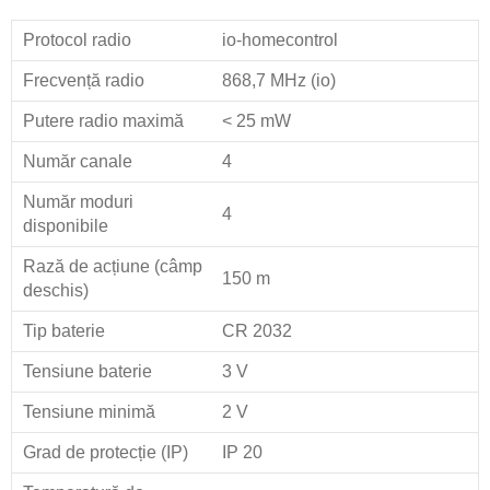
Protocol radio
io-homecontrol
Frecvență radio
868,7 MHz (io)
Putere radio maximă
< 25 mW
Număr canale
4
Număr moduri
4
disponibile
Rază de acțiune (câmp
150 m
deschis)
Tip baterie
CR 2032
Tensiune baterie
3 V
Tensiune minimă
2 V
Grad de protecție (IP)
IP 20