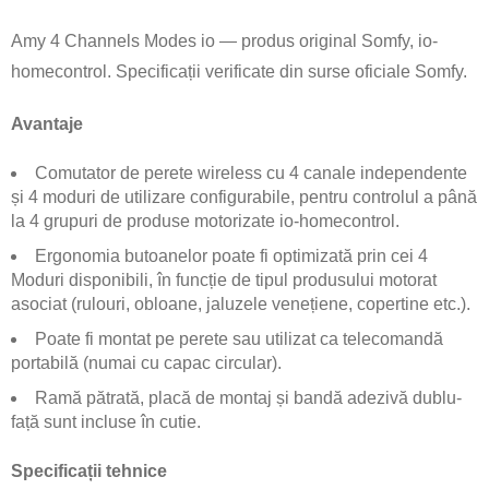
Amy 4 Channels Modes io — produs original Somfy, io-
homecontrol. Specificații verificate din surse oficiale Somfy.
Avantaje
Comutator de perete wireless cu 4 canale independente
și 4 moduri de utilizare configurabile, pentru controlul a până
la 4 grupuri de produse motorizate io-homecontrol.
Ergonomia butoanelor poate fi optimizată prin cei 4
Moduri disponibili, în funcție de tipul produsului motorat
asociat (rulouri, obloane, jaluzele venețiene, copertine etc.).
Poate fi montat pe perete sau utilizat ca telecomandă
portabilă (numai cu capac circular).
Ramă pătrată, placă de montaj și bandă adezivă dublu-
față sunt incluse în cutie.
Specificații tehnice