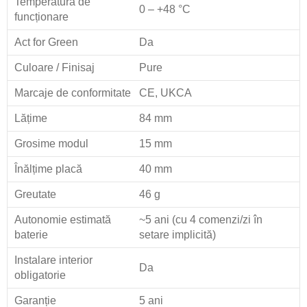
Temperatură de
0 – +48 °C
funcționare
Act for Green
Da
Culoare / Finisaj
Pure
Marcaje de conformitate
CE, UKCA
Lățime
84 mm
Grosime modul
15 mm
Înălțime placă
40 mm
Greutate
46 g
Autonomie estimată
~5 ani (cu 4 comenzi/zi în
baterie
setare implicită)
Instalare interior
Da
obligatorie
Garanție
5 ani