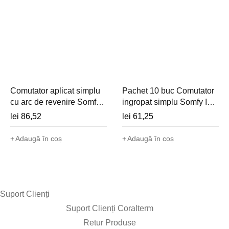
Comutator aplicat simplu
Pachet 10 buc Comutator
cu arc de revenire Somfy
ingropat simplu Somfy Inis
Inis Mounted Box MP
80x80 FP (cablat, 230V) -
lei
86,52
lei
61,25
(cablat, 230V) - 1800512
1800517
Adaugă în coș
Adaugă în coș
Suport Clienți​
Suport Clienți Coralterm
Retur Produse