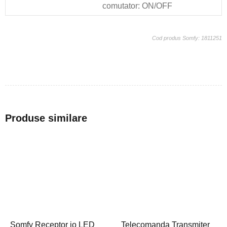
comutator: ON/OFF
Cod produs Somfy: 1811251
Produse similare
Somfy Receptor io LED
Telecomanda Transmiter