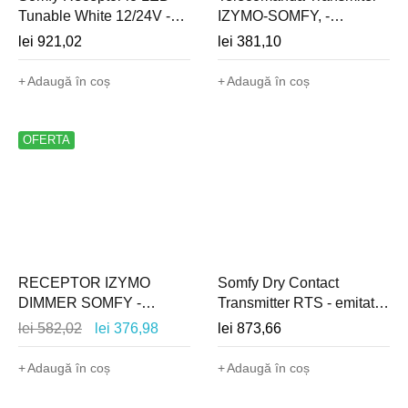
Tunable White 12/24V -
IZYMO-SOMFY, -
dimming si reglaj culoare
1822609
lei
921,02
lei
381,10
alb cald/rece - 1822613
Adaugă în coș
Adaugă în coș
OFERTA
RECEPTOR IZYMO
Somfy Dry Contact
DIMMER SOMFY -
Transmitter RTS - emitator
1822663
radio de interior pentru
lei
582,02
lei
376,98
lei
873,66
montaj ingropat - 1810334
Adaugă în coș
Adaugă în coș