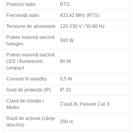
Protocol radio
RTS
Frecvență radio
433,42 MHz (RTS)
Tensiune de alimentare
120-230 V / 50-60 Hz
Putere maximă sarcină
500 W
halogen
Putere maximă sarcină
LED / fluorescent
60 W
compact
Consum în standby
0,5 W
Grad de protecție (IP)
IP 20
Clasă de izolație /
Clasă III, Poluare Cat. II
Mediu
Rază de acțiune (câmp
200 m
deschis)