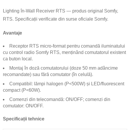
Lighting în-Wall Receiver RTS — produs original Somfy,
RTS. Specificații verificate din surse oficiale Somfy.
Avantaje
Receptor RTS micro-format pentru comandă iluminatului
cu control radio Somfy RTS, menținând comutatorul existent
ca buton local.
Montaj în doză comutatorului (doze 50 mm adâncime
recomandate) sau fără comutator (în celulă).
Compatibil: lămpi halogen (P<500W) și LED/fluorescent
compact (P<60W).
Comenzi din telecomandă: ON/OFF; comenzi din
comutator: ON/OFF.
Specificații tehnice