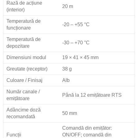
Rază de acțiune
20 m
(interior)
Temperatură de
-20 – +55 °C
funcționare
Temperatură de
-30 – +70 °C
depozitare
Dimensiuni modul
19 × 41 × 45 mm
Greutate (receptor)
38 g
Culoare / Finisaj
Alb
Număr canale /
Până la 12 emițătoare RTS
emițătoare
Adâncime doză
50 mm
recomandată
Comandă din emițător:
Funcții
ON/OFF; comandă din