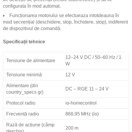
configurata în mod automat.
Funcționarea motorului se efectueaza intotdeauna în
mod secvențial (deschidere, stop, închidere, stop), indiferent
de dispozitivul de comandă.
Specificații tehnice
12–24 V DC / 50–60 Hz / 1
Tensiune de alimentare
W
Tensiune minimă
12 V
Alimentare (din
DC – RGE 11 – 24 V
country_specs gr)
Protocol radio
io-homecontrol
Frecvență radio
868,95 MHz (io)
Rază de acțiune (câmp
200 m
deschis)