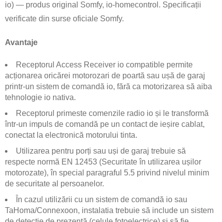
io) — produs original Somfy, io-homecontrol. Specificații
verificate din surse oficiale Somfy.
Avantaje
Receptorul Access Receiver io compatible permite
acționarea oricărei motorozari de poartă sau ușă de garaj
printr-un sistem de comandă io, fără ca motorizarea să aiba
tehnologie io nativa.
Receptorul primeste comenzile radio io și le transformă
într-un impuls de comandă pe un contact de ieșire cablat,
conectat la electronică motorului tinta.
Utilizarea pentru porți sau uși de garaj trebuie să
respecte normă EN 12453 (Securitate în utilizarea ușilor
motorozate), în special paragraful 5.5 privind nivelul minim
de securitate al persoanelor.
În cazul utilizării cu un sistem de comandă io sau
TaHoma/Connexoon, instalatia trebuie să include un sistem
de detecție de prezență (celule fotoelectrice) și să fie