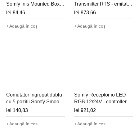
Somfy Inis Mounted Box
Transmitter RTS - emitator
(montaj suprafata, cablat
radio de interior pentru
lei
84,46
lei
873,66
230V) - 1800511
montaj ingropat - 1810334
Adaugă în coș
Adaugă în coș
Comutator ingropat dublu
Somfy Receptor io LED
cu 5 pozitii Somfy Smoove
RGB 12/24V - controller
Duo VB (cablat, 230V,
iluminat LED color cu io -
lei
140,83
lei
921,02
jaluzele venetiene) -
1822612
1800505
Adaugă în coș
Adaugă în coș