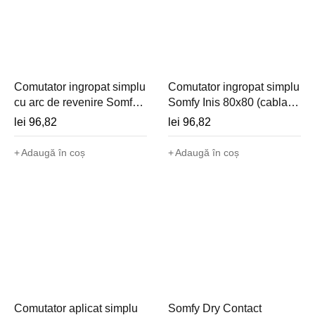
Comutator ingropat simplu
Comutator ingropat simplu
cu arc de revenire Somfy
Somfy Inis 80x80 (cablat,
Inis 80x80 MP (cablat,
230V) - 1800513
lei
96,82
lei
96,82
230V) - 1800514
Adaugă în coș
Adaugă în coș
Comutator aplicat simplu
Somfy Dry Contact