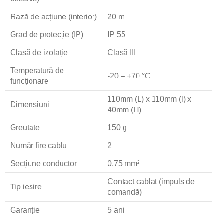
Rază de acțiune (interior)
20 m
Grad de protecție (IP)
IP 55
Clasă de izolație
Clasă III
Temperatură de
-20 – +70 °C
funcționare
110mm (L) x 110mm (l) x
Dimensiuni
40mm (H)
Greutate
150 g
Număr fire cablu
2
Secțiune conductor
0,75 mm²
Contact cablat (impuls de
Tip ieșire
comandă)
Garanție
5 ani