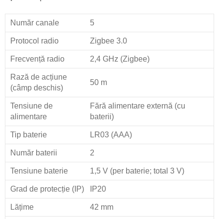
Număr canale
5
Protocol radio
Zigbee 3.0
Frecvență radio
2,4 GHz (Zigbee)
Rază de acțiune
50 m
(câmp deschis)
Tensiune de
Fără alimentare externă (cu
alimentare
baterii)
Tip baterie
LR03 (AAA)
Număr baterii
2
Tensiune baterie
1,5 V (per baterie; total 3 V)
Grad de protecție (IP)
IP20
Lățime
42 mm