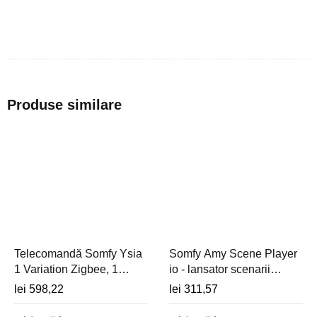
Produse similare
Telecomandă Somfy Ysia
Somfy Amy Scene Player
1 Variation Zigbee, 1
io - lansator scenarii
canal cu funcție scroll -
TaHoma cu senzor
lei
598,22
lei
311,57
1871284
temperatura, cu rama
patrata - 1871067