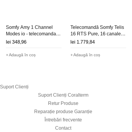
Somfy Amy 1 Channel
Telecomandă Somfy Telis
Modes io - telecomanda
16 RTS Pure, 16 canale,
perete 1 canal cu 4 moduri
albă - 1811079
lei
348,96
lei
1.779,84
si senzor temperatura, cu
rama - 1871075
Adaugă în coș
Adaugă în coș
Suport Clienți​
Suport Clienți Coralterm
Retur Produse
Reparație produse Garanție
Întrebări frecvente
Contact