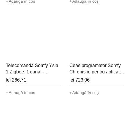
Adaugă în coș
Adaugă în coș
Telecomandă Somfy Ysia
Ceas programator Somfy
1 Zigbee, 1 canal -
Chronis io pentru aplicații
1871397
motorizate - 1805228
lei
266,71
lei
723,06
Adaugă în coș
Adaugă în coș