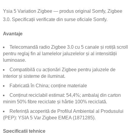
Ysia 5 Variation Zigbee — produs original Somfy, Zigbee
3.0. Specificații verificate din surse oficiale Somfy.
Avantaje
Telecomandă radio Zigbee 3.0 cu 5 canale și rotiță scroll
pentru reglaj fin al lamelelor jaluzelelor și al intensității
luminoase.
Compatibilă cu acționări Zigbee pentru jaluzele de
interior și sisteme de iluminat.
Fabricată în China; conține materiale
Conținut reciclabil estimat: 54,4%; ambalaj din carton
minim 50% fibre reciclate și hârtie 100% reciclată.
Referință acoperită de Profilul Ambiental al Produsului
(PEP): YSIA 5 Var Zigbee EMEA (1871285).
Specificații tehnice