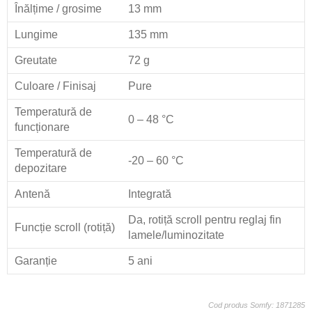
Înălțime / grosime
13 mm
Lungime
135 mm
Greutate
72 g
Culoare / Finisaj
Pure
Temperatură de
0 – 48 °C
funcționare
Temperatură de
-20 – 60 °C
depozitare
Antenă
Integrată
Da, rotiță scroll pentru reglaj fin
Funcție scroll (rotiță)
lamele/luminozitate
Garanție
5 ani
Cod produs Somfy: 1871285