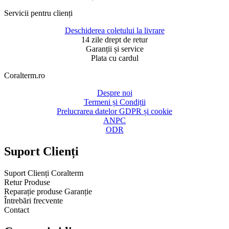
Servicii pentru clienți​
Deschiderea coletului la livrare
14 zile drept de retur
Garanții și service
Plata cu cardul
Coralterm.ro​
Despre noi
Termeni și Condiții
Prelucrarea datelor GDPR și cookie
ANPC
ODR
Suport Clienți​
Suport Clienți Coralterm
Retur Produse
Reparație produse Garanție
Întrebări frecvente
Contact