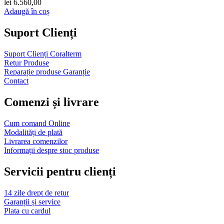
lei
6.560,00
Adaugă în coș
Suport Clienți
Suport Clienți Coralterm
Retur Produse
Reparație produse Garanție
Contact
Comenzi și livrare
Cum comand Online
Modalități de plată
Livrarea comenzilor
Informații despre stoc produse
Servicii pentru clienți
14 zile drept de retur
Garanții și service
Plata cu cardul