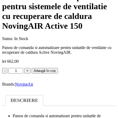
pentru sistemele de ventilatie
cu recuperare de caldura
NovingAIR Active 150
Status:
In Stock
Panou de comanda si automatizare pentru unitatile de ventilatie cu
recuperare de caldura Active NovingAIR.
lei
662,00
Cantitate
Adaugă în coș
Unitate
de
Brands:
comanda
NovingAir
prin
fir
pentru
DESCRIERE
sistemele
de
ventilatie
Panou de comanda si automatizare pentru unitatile de
cu