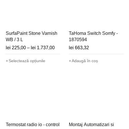
SurfaPaint Stone Varnish
TaHoma Switch Somfy -
WB / 3 L
1870594
lei
225,00
–
lei
1.737,00
lei
663,32
Selectează opțiunile
Adaugă în coș
Termostat radio io - control
Montaj Automatizari si