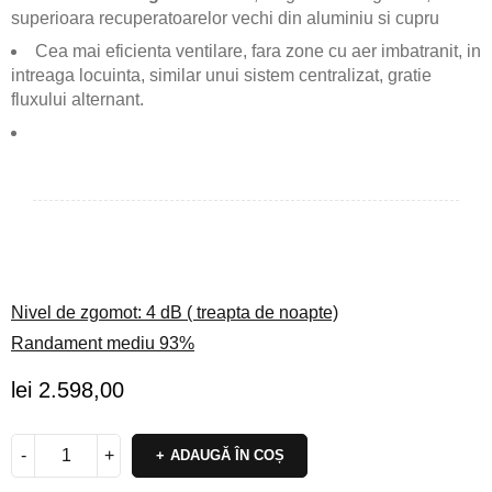
superioara recuperatoarelor vechi din aluminiu si cupru
Cea mai eficienta ventilare, fara zone cu aer imbatranit, in
intreaga locuinta, similar unui sistem centralizat, gratie
fluxului alternant.
Nivel de zgomot: 4 dB ( treapta de noapte)
Randament mediu 93%
lei
2.598,00
ADAUGĂ ÎN COȘ