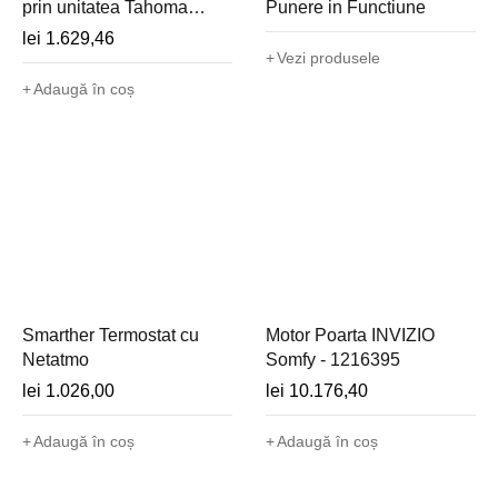
prin unitatea Tahoma
Punere in Functiune
Switch. cod: 1870777 -
lei
1.629,46
1870777
Vezi produsele
Adaugă în coș
Smarther Termostat cu
Motor Poarta INVIZIO
Netatmo
Somfy - 1216395
lei
1.026,00
lei
10.176,40
Adaugă în coș
Adaugă în coș