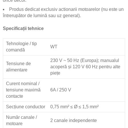
orice decor.
Produs dedicat exclusiv actionarii motoarelor (nu este un
întrerupător de lumină sau uz general).
Specificații tehnice
Tehnologie / tip
WT
comandă
230 V ~ 50 Hz (Europa); manualul
Tensiune de
acoperă și 120 V 60 Hz pentru alte
alimentare
piețe
Curent nominal /
tensiune maximă
6A / 250 V
contacte
Secțiune conductor
0,75 mm² ≤ Ø ≤ 1,5 mm²
Număr canale /
2 canale independente
motoare