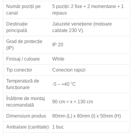
Număr poziții pe
5 poziții: 2 fixe + 2 momentane + 1
canal
repaus
Destinație
Jaluzele venețiene (motoare
principală
cablate 230 V).
Grad de protecție
IP 20
(IP)
Finisaj / culoare
White
Tip conector
Conectori rapizi
Temperatură de
-5 – +40 °C
funcționare
Înălțime de montaj
90 cm < x < 130 cm
recomandată
Dimensiuni produs
80mm (L) x 80mm (l) x 50mm (H)
Ambalare (cantitate)
1 buc