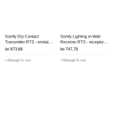
Somfy Dry Contact
Somfy Lighting in-Wall
Transmitter RTS - emitator
Receiver RTS - receptor
radio de interior pentru
pentru iluminat in doza
lei
873,66
lei
747,78
montaj ingropat - 1810334
comutatorului - 1811251
Adaugă în coș
Adaugă în coș