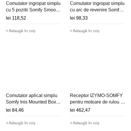
Comutator ingropat simplu
Comutator ingropat simplu
cu 5 pozitii Somfy Smoove
cu arc de revenire Somfy
Uno VB (cablat, 230V,
Smoove Uno MP (cablat,
lei
118,52
lei
98,33
jaluzele venetiene) -
230V) - 1800509
1800510
Adaugă în coș
Adaugă în coș
Comutator aplicat simplu
Receptor IZYMO-SOMFY
Somfy Inis Mounted Box
pentru motoare de rulou -
(montaj suprafata, cablat
1822660
lei
84,46
lei
462,47
230V) - 1800511
Adaugă în coș
Adaugă în coș