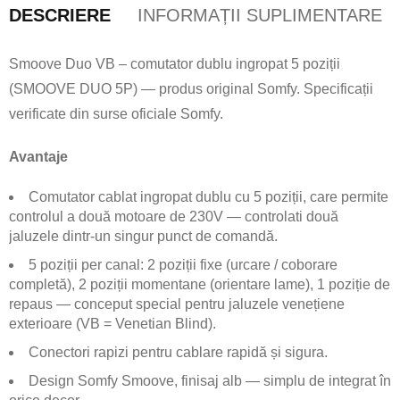
DESCRIERE
INFORMAȚII SUPLIMENTARE
Smoove Duo VB – comutator dublu ingropat 5 poziții
(SMOOVE DUO 5P) — produs original Somfy. Specificații
verificate din surse oficiale Somfy.
Avantaje
Comutator cablat ingropat dublu cu 5 poziții, care permite
controlul a două motoare de 230V — controlati două
jaluzele dintr-un singur punct de comandă.
5 poziții per canal: 2 poziții fixe (urcare / coborare
completă), 2 poziții momentane (orientare lame), 1 poziție de
repaus — conceput special pentru jaluzele venețiene
exterioare (VB = Venetian Blind).
Conectori rapizi pentru cablare rapidă și sigura.
Design Somfy Smoove, finisaj alb — simplu de integrat în