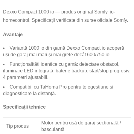
Dexxo Compact 1000 io — produs original Somfy, io-
homecontrol. Specificații verificate din surse oficiale Somfy.
Avantaje
Variantă 1000 io din gamă Dexxo Compact io acoperă
uși de garaj mai mari și mai grele decât 600/750 io
Funcționalități identice cu gamă: detectare obstacol,
iluminare LED integrată, baterie backup, start/stop progresiv,
4 parametri ajustabili.
Compatibil cu TaHoma Pro pentru telegestiune și
diagnosticare la distanță.
Specificații tehnice
Motor pentru ușă de garaj secțională /
Tip produs
basculantă