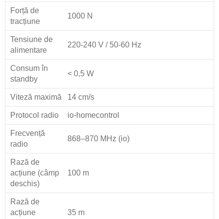
Forță de
1000 N
tracțiune
Tensiune de
220-240 V / 50-60 Hz
alimentare
Consum în
< 0,5 W
standby
Viteză maximă
14 cm/s
Protocol radio
io-homecontrol
Frecvență
868–870 MHz (io)
radio
Rază de
acțiune (câmp
100 m
deschis)
Rază de
acțiune
35 m