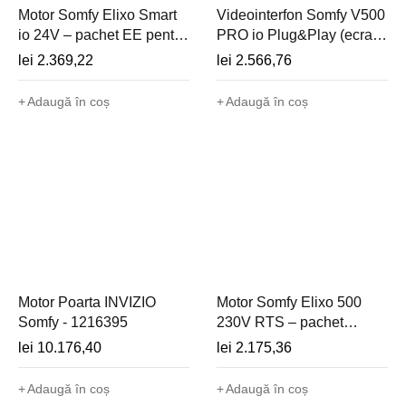
Motor Somfy Elixo Smart
Videointerfon Somfy V500
io 24V – pachet EE pentru
PRO io Plug&Play (ecran
poartă culisantă - 1216531
tactil 7", io-homecontrol,
lei
2.369,22
lei
2.566,76
alimentare priza) -
1870703
Adaugă în coș
Adaugă în coș
Motor Poarta INVIZIO
Motor Somfy Elixo 500
Somfy - 1216395
230V RTS – pachet
Standard pentru poartă
lei
10.176,40
lei
2.175,36
culisantă - 1216449
Adaugă în coș
Adaugă în coș