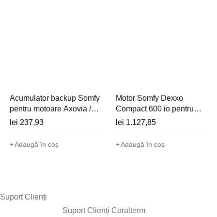
Acumulator backup Somfy
Motor Somfy Dexxo
pentru motoare Axovia /
Compact 600 io pentru
Elixo 3S io/RTS -
ușă de garaj (1
lei
237,93
lei
1.127,85
9001001
telecomandă) - 1245541
Adaugă în coș
Adaugă în coș
Suport Clienți​
Suport Clienți Coralterm