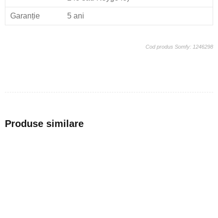
Garanție
5 ani
Cod produs Somfy: 1246298
Produse similare