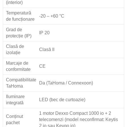
(interior)
Temperatură
-20 – +60 °C
de funcționare
Grad de
IP 20
protecție (IP)
Clasă de
Clasă II
izolație
Marcaje de
CE
conformitate
Compatibilitate
Da (TaHoma / Connexoon)
TaHoma
Iluminare
LED (bec de curtoazie)
integrată
1 motor Dexxo Compact 1000 io + 2
Conținut
telecomenzi (model neconfirmat: Keytis
pachet
2 io sau Keygo io)