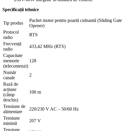
Specificații tehnice
Pachet motor pentru poartă culisantă (Sliding Gate
Tip produs
Opener)
Protocol
RTS
radio
Frecvență
433,42 MHz (RTS)
radio
Capacitate
memorie
128
(telecomenzi)
Număr
2
canale
Rază de
acțiune
100 m
(câmp
deschis)
Tensiune de
220/230 V AC – 50/60 Hz
alimentare
Tensiune
207 V
minimă
Tensiune