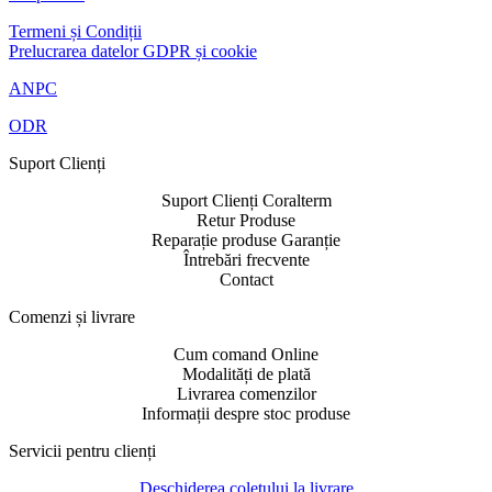
Termeni și Condiții
Prelucrarea datelor GDPR și cookie
ANPC
ODR
Suport Clienți​
Suport Clienți Coralterm
Retur Produse
Reparație produse Garanție
Întrebări frecvente
Contact
Comenzi și livrare​
Cum comand Online
Modalități de plată
Livrarea comenzilor
Informații despre stoc produse
Servicii pentru clienți​
Deschiderea coletului la livrare