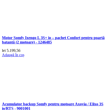
Motor Somfy Ixengo L 3S+ io – pachet Confort pentru poartă
batantă (2 motoare) - 1246485
lei
5.199,56
Adaugă în coș
Acumulator backup Somfy pentru motoare Axovia / Elixo 3S
io/RTS - 9001001