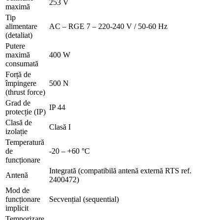
253 V
maximă
Tip
alimentare
AC – RGE 7 – 220-240 V / 50-60 Hz
(detaliat)
Putere
maximă
400 W
consumată
Forță de
împingere
500 N
(thrust force)
Grad de
IP 44
protecție (IP)
Clasă de
Clasă I
izolație
Temperatură
de
-20 – +60 °C
funcționare
Integrată (compatibilă antenă externă RTS ref.
Antenă
2400472)
Mod de
funcționare
Secvențial (sequential)
implicit
Temporizare