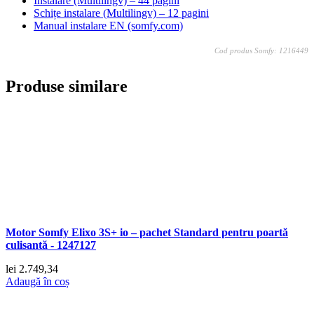
Instalare (Multilingv) – 44 pagini
Schițe instalare (Multilingv) – 12 pagini
Manual instalare EN (somfy.com)
Cod produs Somfy: 1216449
Produse similare
Motor Somfy Elixo 3S+ io – pachet Standard pentru poartă
culisantă - 1247127
lei
2.749,34
Adaugă în coș