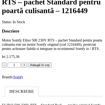
RTS – pachet Standard pentru
poartă culisantă – 1216449
Status:
In Stock
Descriere
Motor Somfy Elixo 500 230V RTS – pachet Standard pentru poarta
culisanta este un motor Somfy original (cod 1216449), proiectat
pentru actionare fiabila si integrare in ecosistemul Somfy io / RTS.
lei
2.175,36
Cantitate
Adaugă în coș
Motor
Somfy
Brands:
Elixo
Somfy
500
230V
RTS
DESCRIERE
–
pachet
Standard