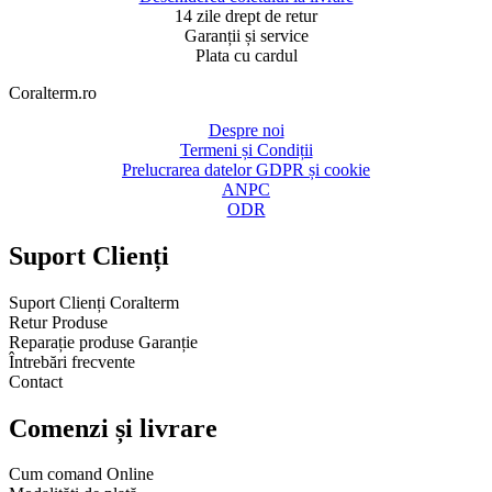
14 zile drept de retur
Garanții și service
Plata cu cardul
Coralterm.ro​
Despre noi
Termeni și Condiții
Prelucrarea datelor GDPR și cookie
ANPC
ODR
Suport Clienți​
Suport Clienți Coralterm
Retur Produse
Reparație produse Garanție
Întrebări frecvente
Contact
Comenzi și livrare
Cum comand Online