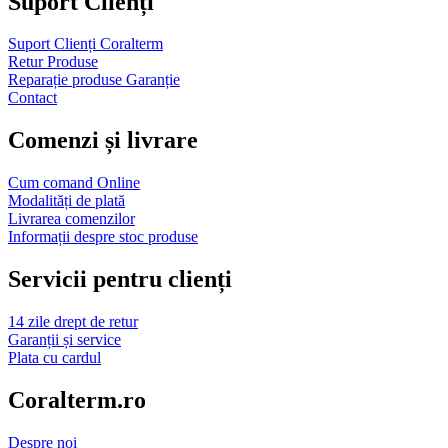
Suport Clienți
Suport Clienți Coralterm
Retur Produse
Reparație produse Garanție
Contact
Comenzi și livrare
Cum comand Online
Modalități de plată
Livrarea comenzilor
Informații despre stoc produse
Servicii pentru clienți
14 zile drept de retur
Garanții și service
Plata cu cardul
Coralterm.ro
Despre noi