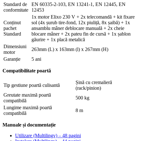
Standard de
EN 60335-2-103, EN 13241-1, EN 12445, EN
conformitate
12453
1x motor Elixo 230 V + 2x telecomandă + kit fixare
Conținut
sol (4x șurub tire-fond, 12x piuliță, 8x șaibă) + 1x
pachet
ansamblu mâner deblocare manuală + 2x cheie
Standard
blocare mâner + 2x pateu fin de cursă + 1x șablon
găurire + 1x placă metalică
Dimensiuni
263mm (L) x 163mm (l) x 267mm (H)
motor
Garanție
5 ani
Compatibilitate poartă
Șină cu cremalieră
Tip gestiune poartă culisantă
(rack/pinion)
Greutate maximă poartă
500 kg
compatibilă
Lungime maximă poartă
8 m
compatibilă
Manuale și documentație
Utilizare (Multilingv) – 48 pagini