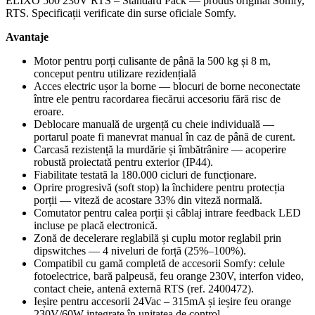
ELIXO 500 230V RTS – Standard Pack — produs original Somfy,
pentru
RTS. Specificații verificate din surse oficiale Somfy.
poartă
culisantă
Avantaje
-
1216449
Motor pentru porți culisante de până la 500 kg și 8 m,
conceput pentru utilizare rezidențială
Acces electric ușor la borne — blocuri de borne neconectate
între ele pentru racordarea fiecărui accesoriu fără risc de
eroare.
Deblocare manuală de urgență cu cheie individuală —
portarul poate fi manevrat manual în caz de până de curent.
Carcasă rezistență la murdărie și îmbătrânire — acoperire
robustă proiectată pentru exterior (IP44).
Fiabilitate testată la 180.000 cicluri de funcționare.
Oprire progresivă (soft stop) la închidere pentru protecția
porții — viteză de acostare 33% din viteză normală.
Comutator pentru calea porții și câblaj intrare feedback LED
incluse pe placă electronică.
Zonă de decelerare reglabilă și cuplu motor reglabil prin
dipswitches — 4 niveluri de forță (25%–100%).
Compatibil cu gamă completă de accesorii Somfy: celule
fotoelectrice, bară palpeusă, feu orange 230V, interfon video,
contact cheie, antenă externă RTS (ref. 2400472).
Ieșire pentru accesorii 24Vac – 315mA și ieșire feu orange
230V/60W integrate în unitatea de control.