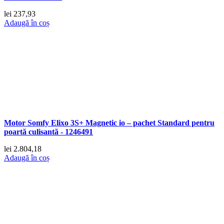
lei
237,93
Adaugă în coș
Motor Somfy Elixo 3S+ Magnetic io – pachet Standard pentru
poartă culisantă - 1246491
lei
2.804,18
Adaugă în coș