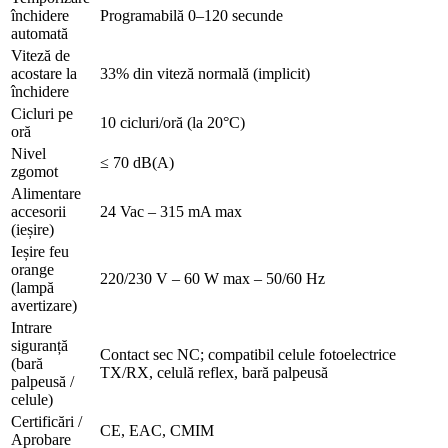
închidere
Programabilă 0–120 secunde
automată
Viteză de
acostare la
33% din viteză normală (implicit)
închidere
Cicluri pe
10 cicluri/oră (la 20°C)
oră
Nivel
≤ 70 dB(A)
zgomot
Alimentare
accesorii
24 Vac – 315 mA max
(ieșire)
Ieșire feu
orange
220/230 V – 60 W max – 50/60 Hz
(lampă
avertizare)
Intrare
siguranță
Contact sec NC; compatibil celule fotoelectrice
(bară
TX/RX, celulă reflex, bară palpeusă
palpeusă /
celule)
Certificări /
CE, EAC, CMIM
Aprobare