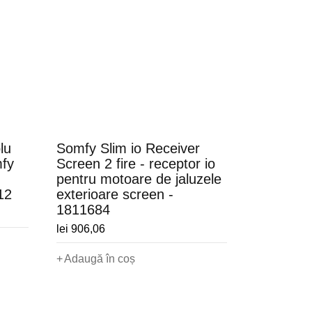
lu
Somfy Slim io Receiver
mfy
Screen 2 fire - receptor io
pentru motoare de jaluzele
12
exterioare screen -
1811684
lei
906,06
Adaugă în coș