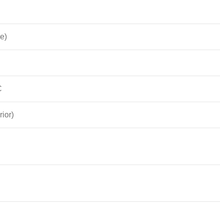
e)
C
rior)