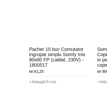
Pachet 10 buc Comutator
Somf
ingropat simplu Somfy Inis
Cope
80x80 FP (cablat, 230V) -
io p
1800517
cope
lei
61,25
lei
90
Adaugă în coș
Ada