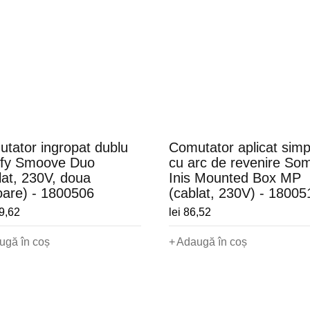
tator ingropat dublu
Comutator aplicat simp
fy Smoove Duo
cu arc de revenire So
lat, 230V, doua
Inis Mounted Box MP
are) - 1800506
(cablat, 230V) - 18005
9,62
lei
86,52
ugă în coș
Adaugă în coș