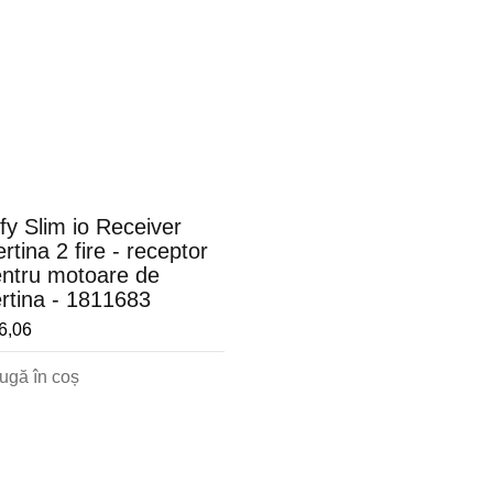
y Slim io Receiver
rtina 2 fire - receptor
entru motoare de
rtina - 1811683
6,06
ugă în coș