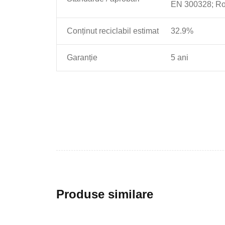
EN 300328; R
Conținut reciclabil estimat
32.9%
Garanție
5 ani
Produse similare