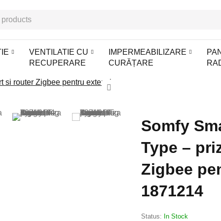
IE
VENTILATIE CU
IMPERMEABILIZARE
PA
RECUPERARE
CURĂȚARE
RA
Somfy Sma
Type – pri
Zigbee pen
1871214
Status:
In Stock