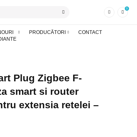
0
NOURI
PRODUCĂTORI
CONTACT
DIANTE
rt Plug Zigbee F-
za smart si router
tru extensia retelei –