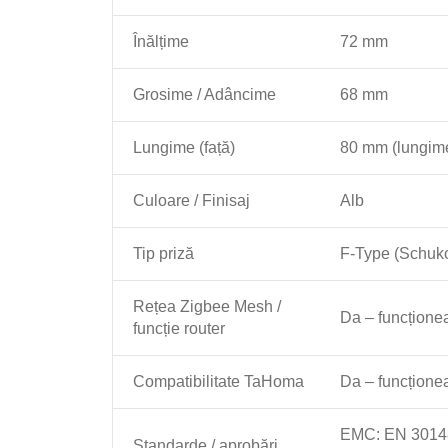
Înălțime
72 mm
Grosime / Adâncime
68 mm
Lungime (față)
80 mm (lungime
Culoare / Finisaj
Alb
Tip priză
F-Type (Schuko
Rețea Zigbee Mesh /
Da – funcționea
funcție router
Compatibilitate TaHoma
Da – funcțione
EMC: EN 301489
Standarde / aprobări