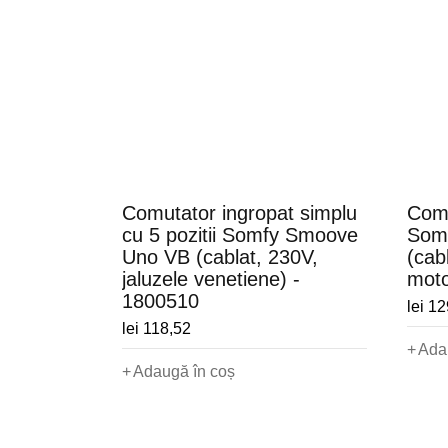
Comutator ingropat simplu
Comu
cu 5 pozitii Somfy Smoove
Som
Uno VB (cablat, 230V,
(cab
jaluzele venetiene) -
moto
1800510
lei
12
lei
118,52
Ada
Adaugă în coș