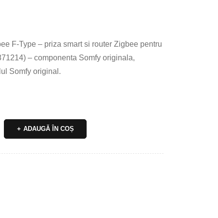
e F-Type – priza smart si router Zigbee pentru
1871214) – componenta Somfy originala,
ul Somfy original.
ADAUGĂ ÎN COȘ