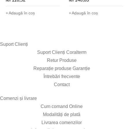
jaluzele venetiene) -
230V, doua motoare) -
1800510
1800507
Adaugă în coș
Adaugă în coș
Suport Clienți​
Suport Clienți Coralterm
Retur Produse
Reparație produse Garanție
Întrebări frecvente
Contact
Comenzi și livrare​
Cum comand Online
Modalități de plată
Livrarea comenzilor