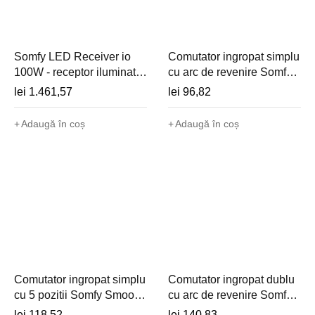
Somfy LED Receiver io
Comutator ingropat simplu
100W - receptor iluminat
cu arc de revenire Somfy
LED alb variabil cu
Inis 80x80 MP (cablat,
lei
1.461,57
lei
96,82
transformator integrat -
230V) - 1800514
1871332
Adaugă în coș
Adaugă în coș
Comutator ingropat simplu
Comutator ingropat dublu
cu 5 pozitii Somfy Smoove
cu arc de revenire Somfy
Uno VB (cablat, 230V,
Smoove Duo MP (cablat,
lei
118,52
lei
140,83