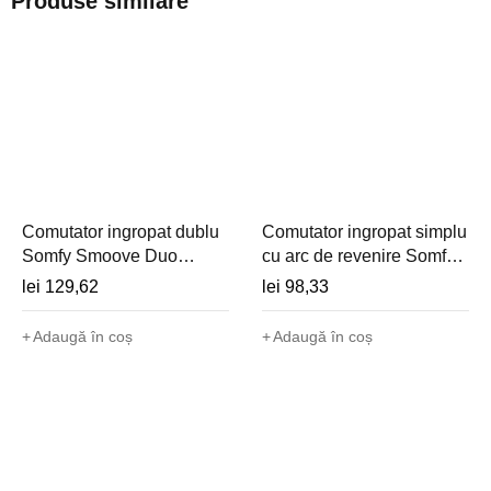
Produse similare
Comutator ingropat dublu
Comutator ingropat simplu
Somfy Smoove Duo
cu arc de revenire Somfy
(cablat, 230V, doua
Smoove Uno MP (cablat,
lei
129,62
lei
98,33
motoare) - 1800506
230V) - 1800509
Adaugă în coș
Adaugă în coș