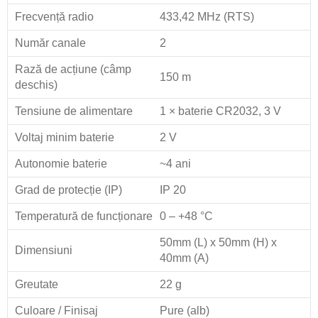
Frecvență radio
433,42 MHz (RTS)
Număr canale
2
Rază de acțiune (câmp
150 m
deschis)
Tensiune de alimentare
1 × baterie CR2032, 3 V
Voltaj minim baterie
2 V
Autonomie baterie
~4 ani
Grad de protecție (IP)
IP 20
Temperatură de funcționare
0 – +48 °C
50mm (L) x 50mm (H) x
Dimensiuni
40mm (A)
Greutate
22 g
Culoare / Finisaj
Pure (alb)